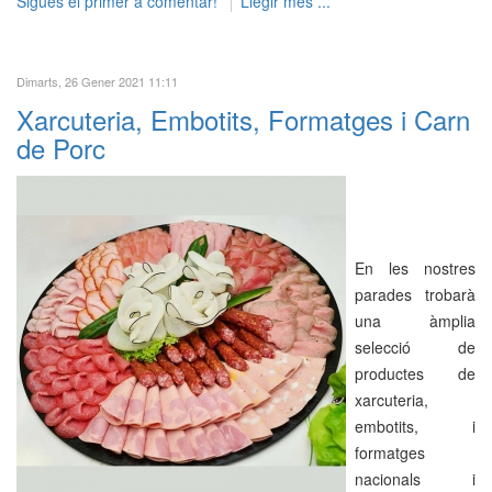
Sigues el primer a comentar!
Llegir més ...
Dimarts, 26 Gener 2021 11:11
Xarcuteria, Embotits, Formatges i Carn
de Porc
En les nostres
parades trobarà
una àmplia
selecció de
productes de
xarcuteria,
embotits, i
formatges
nacionals i