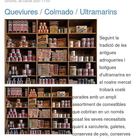
Dimarts, 26 Gener 2021 11:03
Queviures / Colmado / Ultramarins
Seguint la
tradició de les
antigues
adrogueries i
botigues
d'ultramarins en
el nostre mercat
trobarà vostè
parades amb un ampli
assortiment de comestibles
que cobriran en un només
posat les seves necessitats
quant a xarcuteria, galetes,
conserves de peix, conserves