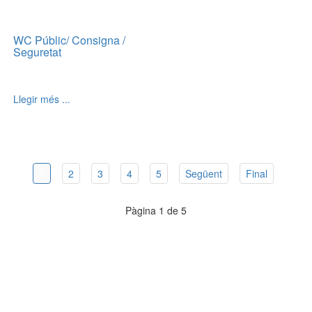
WC Públic/ Consigna /
Seguretat
Llegir més ...
1
2
3
4
5
Següent
Final
Pàgina 1 de 5