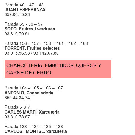
Parada 46 – 47 – 48
JUAN I ESPERANZA
659.00.15.23
Parada 55 - 56 – 57
SOTO, Fruites i verdures
93.310.70.91
Parada 156 – 157 – 158 i 161 – 162 – 163
TORRENT, Fruites selectes
93.015.56.93 / 93.142.67.80
CHARCUTERÍA, EMBUTIDOS, QUESOS Y
CARNE DE CERDO
Parada 164 – 165 – 166 – 167
ANTONIO, Cansaladeria
659.44.34.74
Parada 5-6-7
CARLES MARTÍ, Xarcuteria
93.310.78.87
Parada 133 – 134 – 135 – 136
CARLOS I MONTSE, xarcuteria