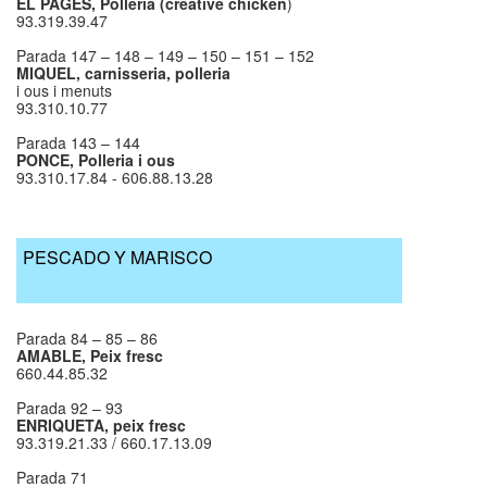
EL PAGÈS, Polleria (creative chicken
)
93.319.39.47
Parada 147 – 148 – 149 – 150 – 151 – 152
MIQUEL, carnisseria, polleria
i ous i menuts
93.310.10.77
Parada 143 – 144
PONCE, Polleria i ous
93.310.17.84 - 606.88.13.28
PESCADO Y MARISCO
Parada 84 – 85 – 86
AMABLE, Peix fresc
660.44.85.32
Parada 92 – 93
ENRIQUETA, peix fresc
93.319.21.33 / 660.17.13.09
Parada 71