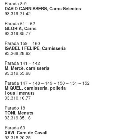
Parada 8-9
DAVID CARNISSERS, Carns Selectes
93.319.21.42
Parada 61 – 62
GLÒRIA, Carns
93.319.85.77
Parada 159 – 160
ISABEL I FELIPE, Carnisseria
93.268.28.62
Parada 141 – 142
M. Mercè, carnisseria
93.319.55.68
Parada 147 – 148 – 149 – 150 – 151 – 152
MIQUEL, carnisseria, polleria
i ous i menut
s
93.310.10.77
Parado 18
TONI, Menuts
93.319.35.16
Parada 63
XAVI, Carn de Cavall
93.315.20.25