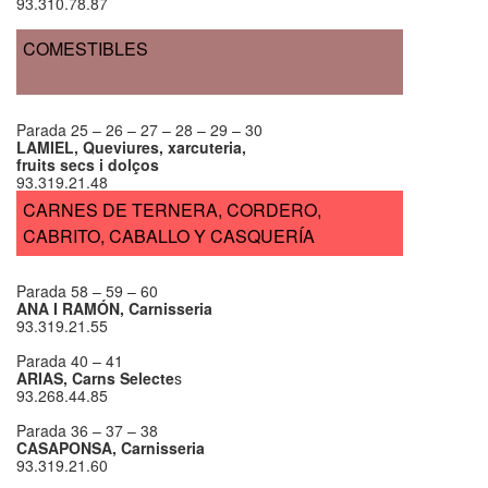
93.310.78.87
COMESTIBLES
Parada 25 – 26 – 27 – 28 – 29 – 30
LAMIEL, Queviures, xarcuteria,
fruits secs i dolços
93.319.21.48
CARNES DE TERNERA, CORDERO,
CABRITO, CABALLO Y CASQUERÍA
Parada 58 – 59 – 60
ANA I RAMÓN, Carnisseria
93.319.21.55
Parada 40 – 41
ARIAS, Carns Selecte
s
93.268.44.85
Parada 36 – 37 – 38
CASAPONSA, Carnisseria
93.319.21.60