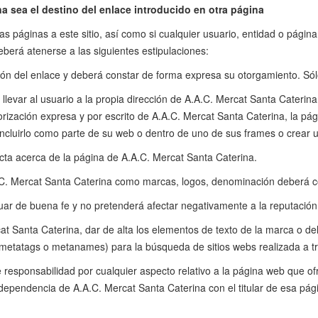
 sea el destino del enlace introducido en otra página
tras páginas a este sitio, así como si cualquier usuario, entidad o pági
eberá atenerse a las siguientes estipulaciones:
ión del enlace y deberá constar de forma expresa su otorgamiento. Sólo 
 llevar al usuario a la propia dirección de A.A.C. Mercat Santa Cateri
torización expresa y por escrito de A.A.C. Mercat Santa Caterina, la pá
incluirlo como parte de su web o dentro de uno de sus frames o crear 
ecta acerca de la página de A.A.C. Mercat Santa Caterina.
A.C. Mercat Santa Caterina como marcas, logos, denominación deberá con
ctuar de buena fe y no pretenderá afectar negativamente a la reputaci
at Santa Caterina, dar de alta los elementos de texto de la marca o de
(metatags o metanames) para la búsqueda de sitios webs realizada a t
esponsabilidad por cualquier aspecto relativo a la página web que ofr
o dependencia de A.A.C. Mercat Santa Caterina con el titular de esa pá