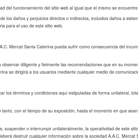
dad del funcionamiento del sitio web al igual que el mismo se encuentr
 los daños y perjuicios directos o indirectos, incluidos daños a sistem
ia para el uso de este sitio web.
.A.C. Mercat Santa Caterina pueda sufrir como consecuencia del incump
 observar diligente y fielmente las recomendaciones que en su moment
rina se dirigirá a los usuarios mediante cualquier medio de comunicació
r los términos y condiciones aquí estipuladas de forma unilateral, tot
.
lo tanto, con el tiempo de su exposición, hasta el momento en que sean
 suspender o interrumpir unilateralmente, la operatividad de este sitio
o deberá destruir cualquier información sobre la sociedad A.A.C. Merca