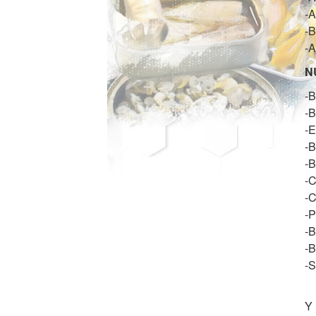
-A
-B
-
N
-B
-B
-
-B
-B
-C
-C
-P
-B
-B
-S
Y 