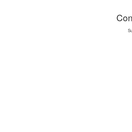
Con
S