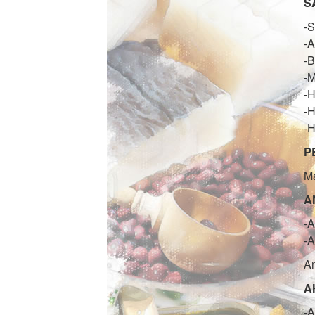
S
-S
-
-B
-M
-
-H
-H
P
Ma
A
-A
-A
An
A
-