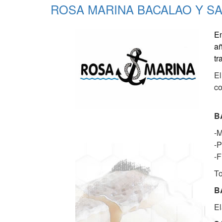
ROSA MARINA BACALAO Y S
En
añ
tr
El
co
B
-M
-P
-F
To
B
El