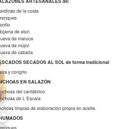
ALAZONES ARTESANALES de:
ardinas de la costa
Arenques
onito
ojama de atún
Hueva de maruca
ueva de mújol
ueva de caballa
ESCADOS SECADOS AL SOL de forma tradicional
ira y congrio
NCHOAS EN SALAZÓN
nchoas del cantábrico
nchoas de L´Escala
choas limpias de elaboración propia en aceite.
HUMADOS
Arenques